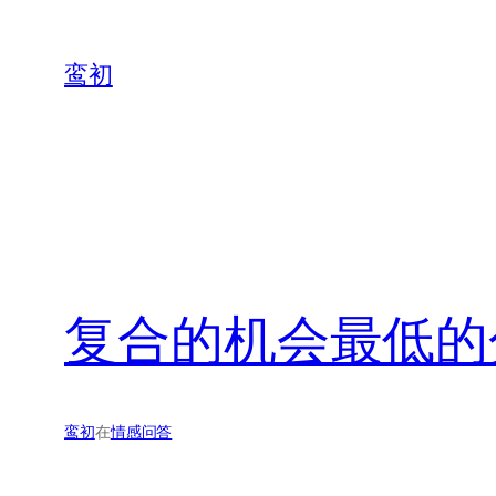
鸾初
复合的机会最低的
鸾初
在
情感问答