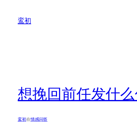
鸾初
想挽回前任发什么
鸾初
在
情感问答