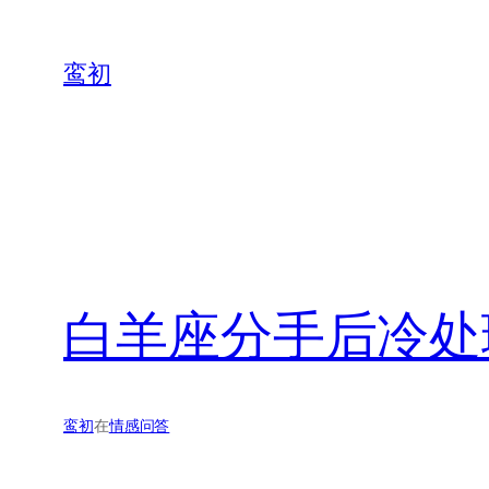
鸾初
白羊座分手后冷处
鸾初
在
情感问答