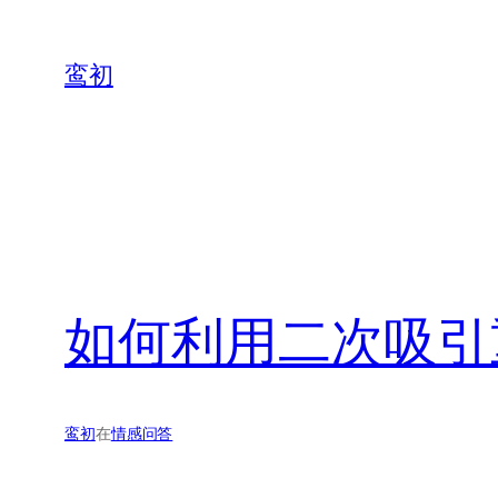
鸾初
如何利用二次吸引
鸾初
在
情感问答