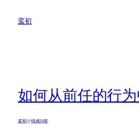
鸾初
如何从前任的行为
鸾初
在
情感问答