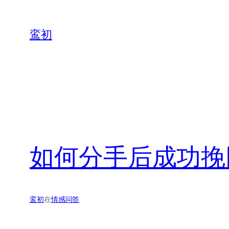
鸾初
如何分手后成功挽
鸾初
在
情感问答