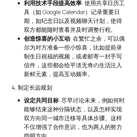
利用技术手段提高效率
: 使用共享日历工
具（如 Google Calendar）记录重要日
期，如纪念日以及视频聊天计划，使得
双方都能随时查看并及时调整行程。
创造惊喜的小互动
: 在繁忙之余，可以偶
尔为对方准备一些小惊喜，比如提前录
制生日祝福的视频，或者邮寄一封手写
信件，这些都会给平淡无奇の生活注入
新鲜元素，提高互动频率。
4. 制定长远规划
设定共同目标
: 尽早讨论未来，例如何时
能够结束这种分隔状态，以及怎样实现
双方向同一城市迁移等具体步骤。这样
不仅增强了合作意识，也为两人的努力
指明方向。