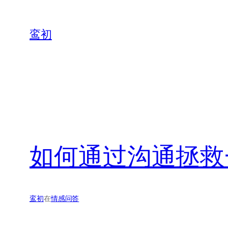
鸾初
如何通过沟通拯救
鸾初
在
情感问答