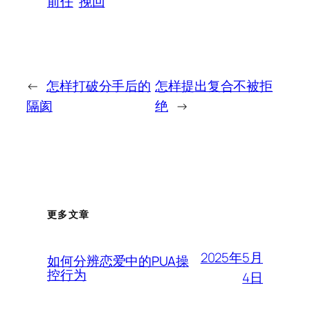
前任
挽回
←
怎样打破分手后的
怎样提出复合不被拒
隔阂
绝
→
更多文章
2025年5月
如何分辨恋爱中的PUA操
控行为
4日