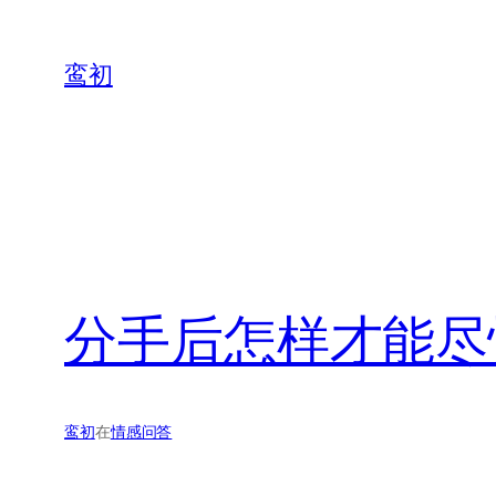
鸾初
分手后怎样才能尽
鸾初
在
情感问答