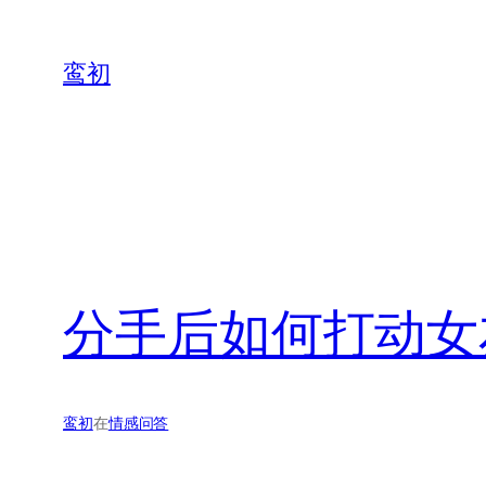
鸾初
分手后如何打动女
鸾初
在
情感问答