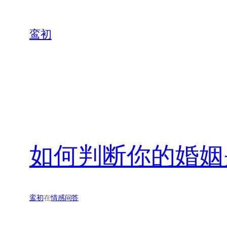
鸾初
如何判断你的婚姻
鸾初
在
情感问答