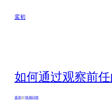
鸾初
如何通过观察前任
鸾初
在
情感问答