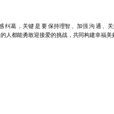
纠葛 ，关键 是 要 保持理智 、加强 沟 通 、
读本文的人都能勇敢迎接爱的挑战，共同构建幸福