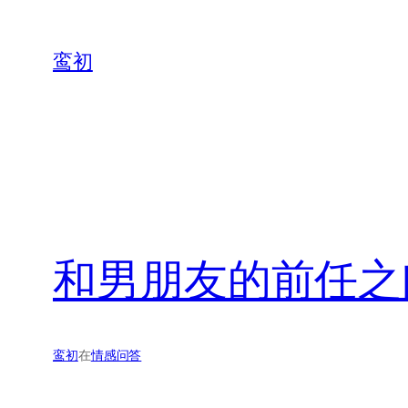
鸾初
和男朋友的前任之
鸾初
在
情感问答