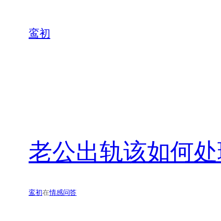
鸾初
老公出轨该如何处
鸾初
在
情感问答