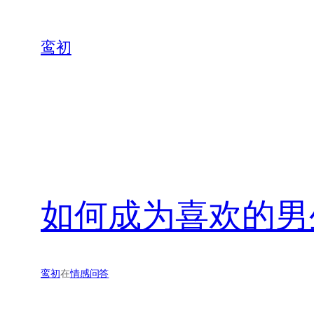
鸾初
如何成为喜欢的男
鸾初
在
情感问答