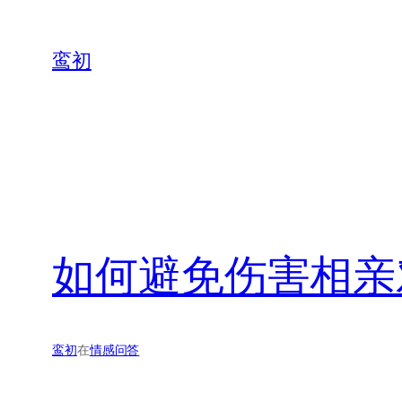
鸾初
如何避免伤害相亲
鸾初
在
情感问答