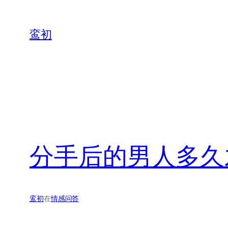
鸾初
分手后的男人多久
鸾初
在
情感问答