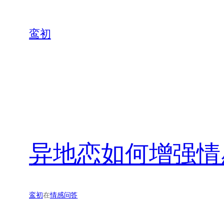
鸾初
异地恋如何增强情
鸾初
在
情感问答