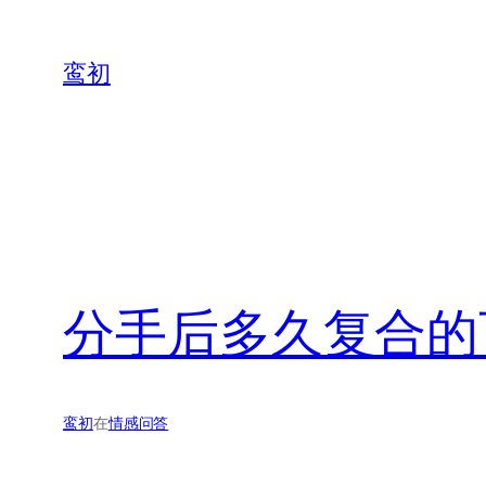
鸾初
分手后多久复合的
鸾初
在
情感问答