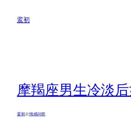
鸾初
摩羯座男生冷淡后
鸾初
在
情感问答