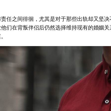
与责任之间徘徊，尤其是对于那些出轨却又坚决
致他们在背叛伴侣后仍然选择维持现有的婚姻关
案。