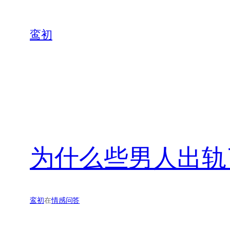
鸾初
为什么些男人出轨
鸾初
在
情感问答