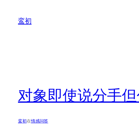
鸾初
对象即使说分手但
鸾初
在
情感问答