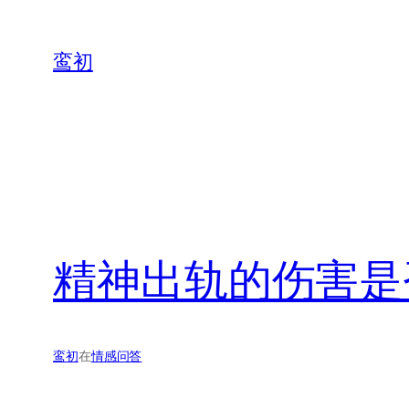
鸾初
精神出轨的伤害是
鸾初
在
情感问答