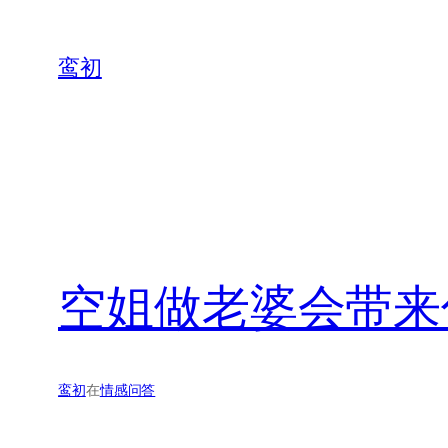
鸾初
空姐做老婆会带来
鸾初
在
情感问答