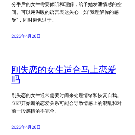
分手后的女生需要倾听和理解，给予她发泄情感的空
间。可以用温暖的语言表达关心，如“我理解你的感
受”，同时避免过于…
2025年4月28日
刚失恋的女生适合马上恋爱
吗
刚失恋的女生通常需要时间来处理情绪和恢复自我。
立即开始新的恋爱关系可能会导致情感上的混乱和对
前一段感情的不完全…
2025年4月28日