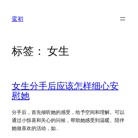
鸾初
标签：
女生
女生分手后应该怎样细心安
慰她
分手后，首先倾听她的感受，给予空间和理解。可以
通过小惊喜和关心的问候，帮助她感受到温暖。陪伴
她做喜欢的活动，如…