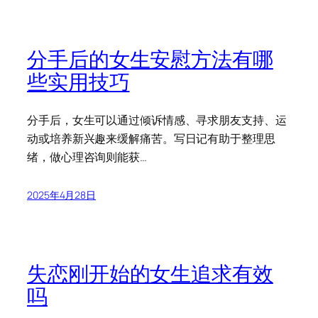
分手后的女生安慰方法有哪
些实用技巧
分手后，女生可以通过倾诉情感、寻求朋友支持、运
动或培养新兴趣来缓解痛苦。写日记有助于整理思
绪，做心理咨询则能获…
2025年4月28日
失恋刚开始的女生追求有效
吗