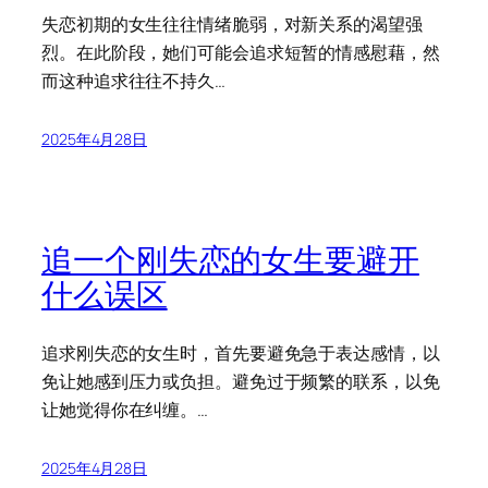
失恋初期的女生往往情绪脆弱，对新关系的渴望强
烈。在此阶段，她们可能会追求短暂的情感慰藉，然
而这种追求往往不持久…
2025年4月28日
追一个刚失恋的女生要避开
什么误区
追求刚失恋的女生时，首先要避免急于表达感情，以
免让她感到压力或负担。避免过于频繁的联系，以免
让她觉得你在纠缠。…
2025年4月28日